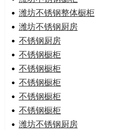
潍坊不锈钢整体橱柜
潍坊不锈钢厨房
不锈钢厨房
不锈钢橱柜
不锈钢橱柜
不锈钢橱柜
不锈钢橱柜
不锈钢橱柜
潍坊不锈钢厨房