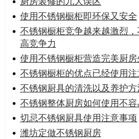
厨房装修的九大误区
使用不锈钢橱柜即环保又安全
不锈钢橱柜竞争越来越激烈，
高竞争力
使用不锈钢橱柜营造完美厨房
不锈钢橱柜的优点已经使用注
不锈钢厨具的清洗以及养护方
不锈钢整体厨房如何使用不容
切忌不锈钢厨具使用注意事项
潍坊定做不锈钢厨房