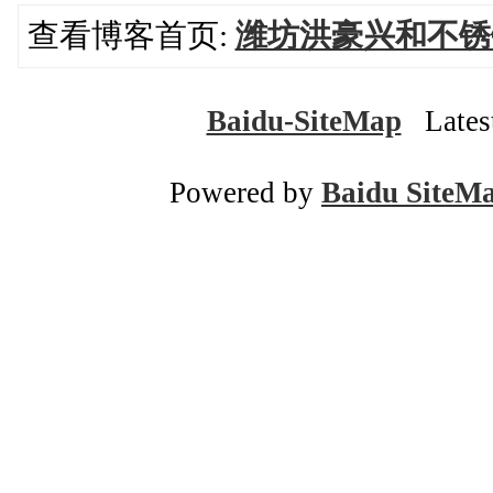
查看博客首页:
潍坊洪豪兴和不锈
Baidu-SiteMap
Latest
Powered by
Baidu SiteM