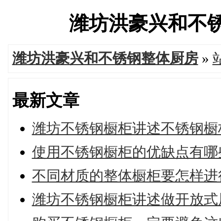
潍坊洪豪兴和不锈钢整
潍坊洪豪兴和不锈钢整体厨房
»
最新文章
潍坊不锈钢橱柜讲述不锈钢橱
使用不锈钢橱柜的优缺点有哪
不同材质的整体橱柜要怎样进
潍坊不锈钢橱柜讲述做开放式