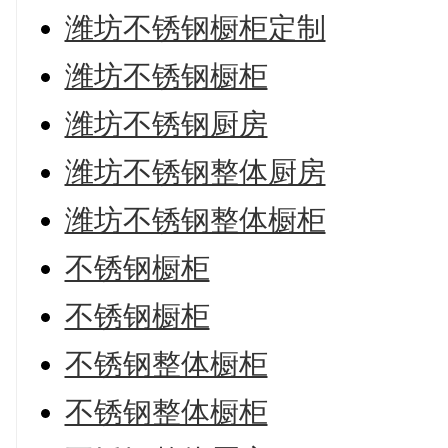
潍坊不锈钢橱柜定制
潍坊不锈钢橱柜
潍坊不锈钢厨房
潍坊不锈钢整体厨房
潍坊不锈钢整体橱柜
不锈钢橱柜
不锈钢橱柜
不锈钢整体橱柜
不锈钢整体橱柜