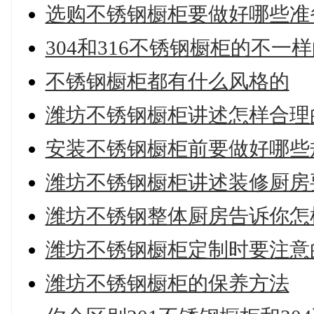
选购不锈钢橱柜要做好哪些准
304和316不锈钢橱柜的不一
不锈钢橱柜都有什么风格的
潍坊不锈钢橱柜讲述怎样合理
安装不锈钢橱柜前要做好哪些
潍坊不锈钢橱柜讲述装修厨房
潍坊不锈钢整体厨房告诉你怎
潍坊不锈钢橱柜定制时要注意
潍坊不锈钢橱柜的保养方法