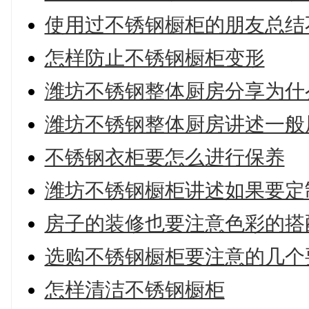
使用过不锈钢橱柜的朋友总结
怎样防止不锈钢橱柜变形
潍坊不锈钢整体厨房分享为什
潍坊不锈钢整体厨房讲述一般
不锈钢衣柜要怎么进行保养
潍坊不锈钢橱柜讲述如果要定
房子的装修也要注意色彩的搭
选购不锈钢橱柜要注意的几个
怎样清洁不锈钢橱柜