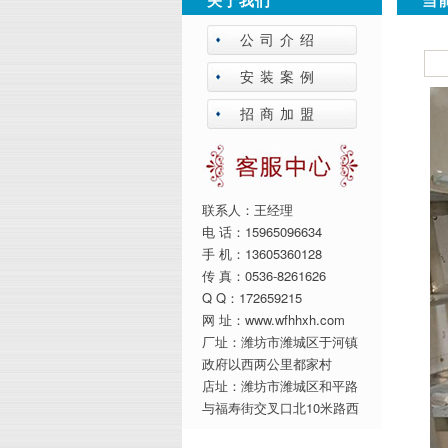
关于我们
当
公司介绍
安装案例
招商加盟
联系人：王经理
电 话：15965096634
手 机：13605360128
传 真：0536-8261626
Q Q：172659215
网 址：www.wfhhxh.com
厂址：潍坊市潍城区于河镇
政府以西两公里都家村
店址：潍坊市潍城区和平路
与福寿街交叉口北10米路西