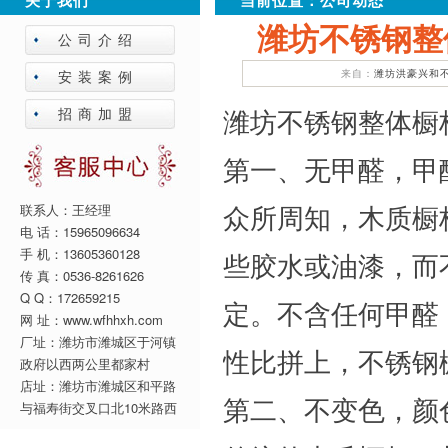
关于我们
当前位置：
公司动态
潍坊不锈钢整
公司介绍
安装案例
来自：
潍坊洪豪兴和
潍坊不锈钢整体橱
招商加盟
第一、无甲醛，甲
众所周知，木质橱
联系人：王经理
电 话：15965096634
手 机：13605360128
些胶水或油漆，而
传 真：0536-8261626
Q Q：172659215
定。不含任何甲醛
网 址：www.wfhhxh.com
厂址：潍坊市潍城区于河镇
性比拼上，不锈钢
政府以西两公里都家村
店址：潍坊市潍城区和平路
第二、不变色，颜
与福寿街交叉口北10米路西