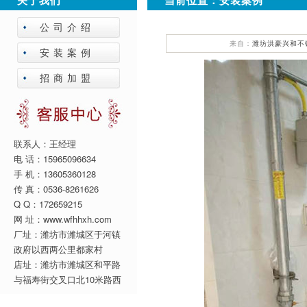
关于我们
当前位置：
安装案例
公司介绍
来自：
潍坊洪豪兴和不
安装案例
招商加盟
联系人：王经理
电 话：15965096634
手 机：13605360128
传 真：0536-8261626
Q Q：172659215
网 址：www.wfhhxh.com
厂址：潍坊市潍城区于河镇
政府以西两公里都家村
店址：潍坊市潍城区和平路
与福寿街交叉口北10米路西