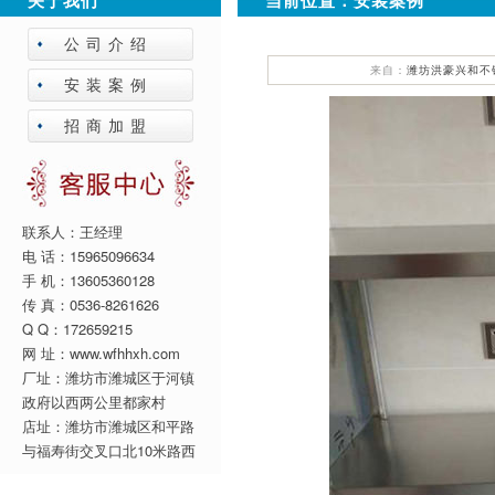
关于我们
当前位置：
安装案例
公司介绍
来自：
潍坊洪豪兴和不
安装案例
招商加盟
联系人：王经理
电 话：15965096634
手 机：13605360128
传 真：0536-8261626
Q Q：172659215
网 址：www.wfhhxh.com
厂址：潍坊市潍城区于河镇
政府以西两公里都家村
店址：潍坊市潍城区和平路
与福寿街交叉口北10米路西